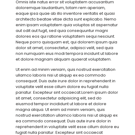
Omnis iste natus error sit voluptatem accusantium
doloremque laudantium, totam rem aperiam,
eaque ipsa quae ab illo inventore veritatis et quasi
architecto beatae vitae dicta sunt explicabo. Nemo
enim ipsam voluptatem quia voluptas sit aspernatur
aut odit aut fugit, sed quia consequuntur magni
dolores eos qui ratione voluptatem sequi nesciunt.
Neque porro quisquam est, qui dolorem ipsum quia
dolor sit amet, consectetur, adipisci velit, sed quia
non numquam eius modi tempora incidunt ut labore
et dolore magnam aliquam quaerat voluptatem.
Ut enim ad minim veniam, quis nostrud exercitation
ullamco laboris nisi ut aliquip ex ea commodo
consequat. Duis aute irure dolor in reprehenderit in
voluptate velit esse cillum dolore eu fugiat nulla
pariatur. Excepteur sint occaecat.Lorem ipsum dolor
sit amet, consectetur adipisicing elit, sed do
eiusmod tempor incididunt ut labore et dolore
magna aliqua. Ut enim ad minim veniam, quis
nostrud exercitation ullamco laboris nisi ut aliquip ex
ea commodo consequat. Duis aute irure dolor in
reprehenderit in voluptate velit esse cillum dolore eu
fugiat nulla pariatur. Excepteur sint occaecat